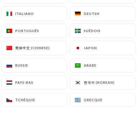
ITALIANO
ITALIANO
DEUTSH
DEUTSH
Buffet Wok & Plancha Japonais à
PORTUGUÊS
PORTUGUÊS
SUÉDOIS
SUÉDOIS
Volonté
Bienvenue au
Royal Grand Buffet
!
简体中文 (CHINESE)
简体中文 (CHINESE)
JAPON
JAPON
Découvrez notre buffet unique offrant
RUSSIE
RUSSIE
ARABE
ARABE
une expérience culinaire japonaise
exceptionnelle. Avec notre concept de
한국어 (KOREAN)
한국어 (KOREAN)
PAYS-BAS
PAYS-BAS
"Wok & Plancha", vous avez la liberté de
créer vos plats selon vos préférences.
TCHÉQUIE
TCHÉQUIE
GRECQUE
GRECQUE
Wok:
Choisissez parmi une variété
d'ingrédients frais, des légumes
croquants aux viandes et fruits de mer
succulents, pour créer votre propre