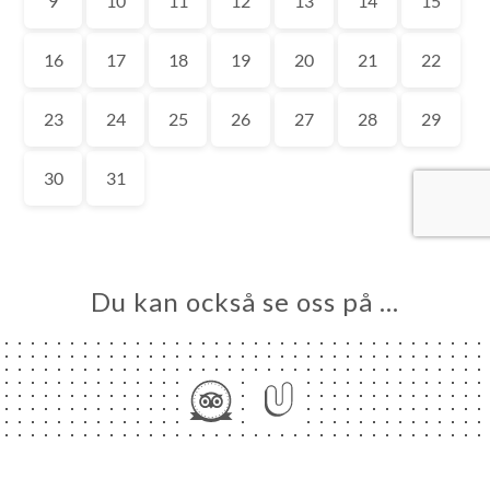
EM
KA
LERI
ÖMEN
NY
TAKT
Du kan också se oss på …