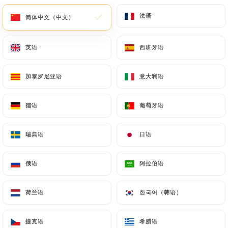
法语
法语
简体中文（中文）
简体中文（中文）
菜单
ZH
英语
英语
西班牙语
西班牙语
加泰罗尼亚语
加泰罗尼亚语
意大利语
意大利语
/
主页
联系人
德语
德语
葡萄牙语
葡萄牙语
联系人
瑞典语
瑞典语
日语
日语
俄语
俄语
阿拉伯语
阿拉伯语
荷兰语
荷兰语
한국어（韩语）
한국어（韩语）
Royal Grand Buffet
捷克语
捷克语
希腊语
希腊语